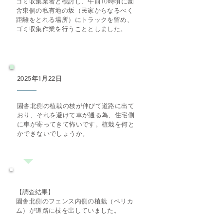
​ゴミ収集業者と検討し、午前10時頃に園
舎東側の私有地の坂（民家からなるべく
距離をとれる場所）にトラックを留め、
ゴミ収集作業を行うこととしました。
2025年1月22日
​園舎北側の植栽の枝が伸びて道路に出て
おり、それを避けて車が通る為、住宅側
に車が寄ってきて怖いです。植栽を何と
かできないでしょうか。
【調査結果】
​園舎北側のフェンス内側の植栽（ペリカ
ム）が道路に枝を出していました。