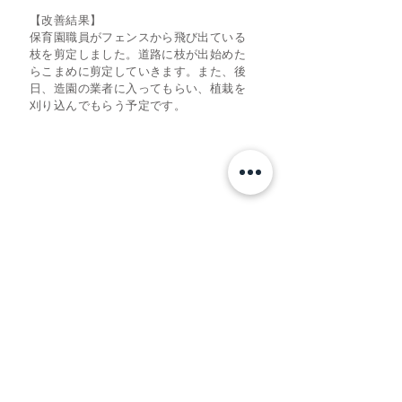
【改善結果】
​保育園職員がフェンスから飛び出ている
枝を剪定しました。道路に枝が出始めた
らこまめに剪定していきます。また、後
日、造園の業者に入ってもらい、植栽を
刈り込んでもらう予定です。
​【お問い合せはこちら】
​こでまり保育園
〒203-0054 東京都東久留米市中央町2-3-57
TEL 042-420-1147