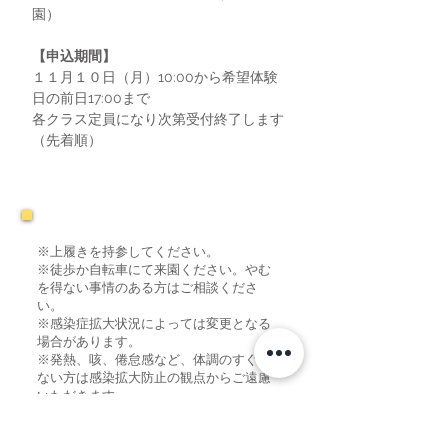
園）
【申込期間】
１１月１０日（月）10:00から希望体験
日の前日17:00まで
各クラス定員になり次第受付終了します
（先着順）
※上履きを持参してください。
​※徒歩か自転車にて来園ください。やむ
を得ない事情のある方はご相談くださ
い。
※感染症拡大状況によっては変更となる
場合があります。
​※発熱、咳、倦怠感など、体調のすぐれ
ない方は感染拡大防止の観点からご遠慮
いただきます。