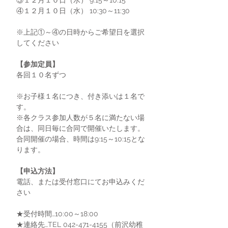
​③１２月１０日（水） 9:15～10:15
​④１２月１０日（水） 10:30～11:30
​※上記①～④の日時からご希望日を選択
してください
【参加定員】
各回１０名ずつ
※お子様１名につき、付き添いは１名で
す。
※各クラス参加人数が５名に満たない場
合は、同日毎に合同で開催いたします。
合同開催の場合、時間は9:15～10:15とな
ります。
【申込方法】
電話、または受付窓口にてお申込みくだ
さい
★受付時間…10:00～18:00
★連絡先…TEL
042-471-4155
（前沢幼稚